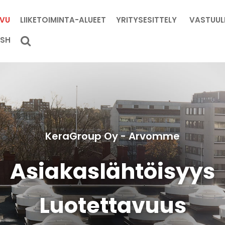
IVU
LIIKETOIMINTA-ALUEET
YRITYSESITTELY
VASTUUL
ISH
KeraGroup Oy - Arvomme
Asiakaslähtöisyys
Luotettavuus