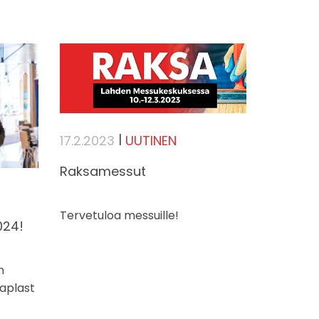
|
17.2.2023
UUTINEN
Raksamessut
Tervetuloa messuille!
024!
n
raplast