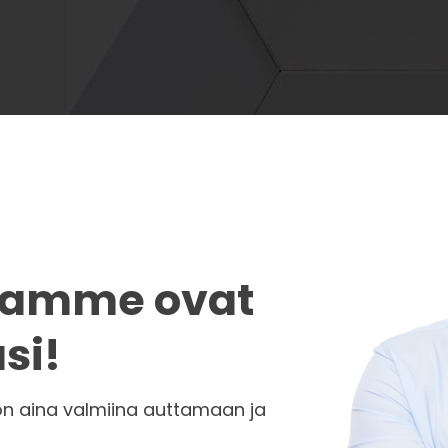
­jamme ovat
si!
on aina valmiina auttamaan ja