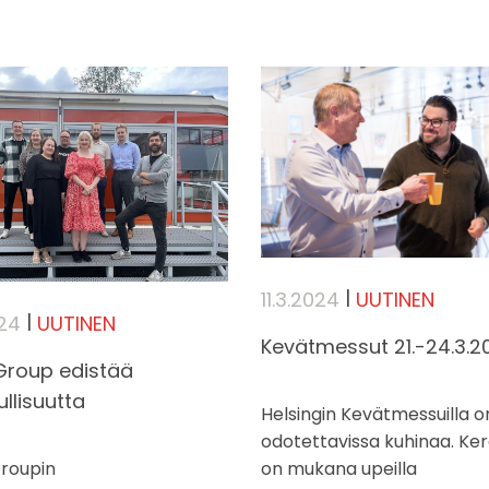
|
11.3.2024
UUTINEN
|
024
UUTINEN
Kevätmessut 21.-24.3.2
Group edistää
llisuutta
Helsingin Kevätmessuilla o
odotettavissa kuhinaa. Ke
roupin
on mukana upeilla