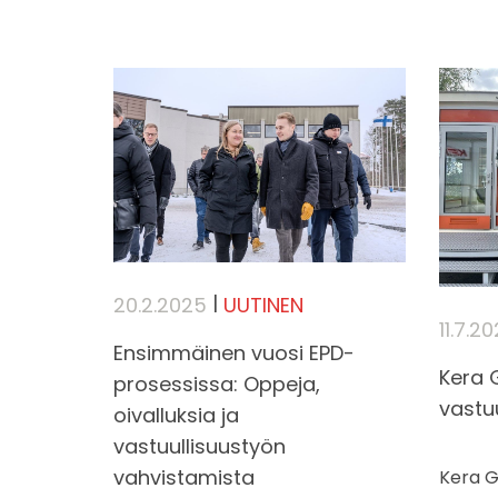
|
20.2.2025
UUTINEN
11.7.2
Ensimmäinen vuosi EPD-
Kera 
prosessissa: Oppeja,
vastuu
oivalluksia ja
vastuullisuustyön
vahvistamista
Kera G