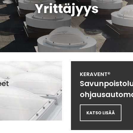
Yrittäjyys
KERAVENT®
eet
Savunpoistolu
ohjausautoma
KATSO LISÄÄ