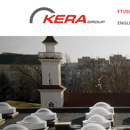
ETUS
ENGL