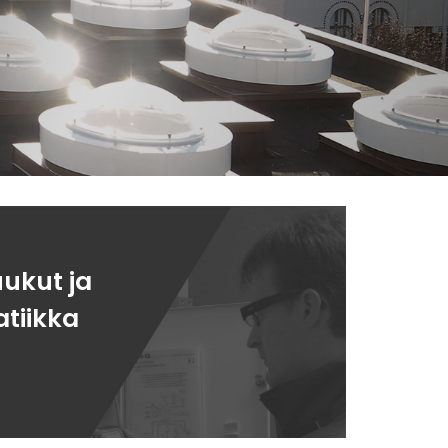
ukut ja
tiikka