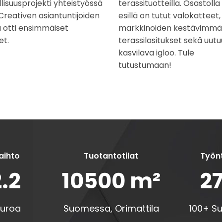
llisuusprojekti yhteistyössä
terassituotteilla. Osastolla
Creativen asiantuntijoiden
esillä on tutut valokatteet,
 otti ensimmäiset
markkinoiden kestävimmä
et.
terassilasitukset sekä uut
kasvilava igloo. Tule
tutustumaan!
aihto
Tuotantotilat
Työnt
.2
10500
m²
2
 euroa
Suomessa, Orimattila
100+ S