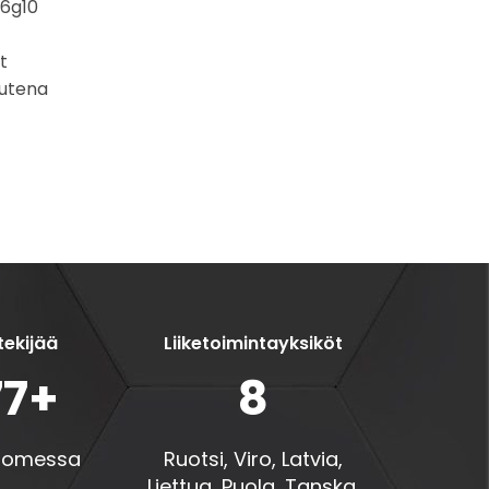
 6g10
t
uutena
ekijää
Liiketoimintayksiköt
77
+
8
uomessa
Ruotsi, Viro, Latvia,
Liettua, Puola, Tanska,