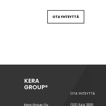
OTA YHTEYTTÄ
KERA
GROUP®
OTA YHTEYTTÄ
Kera Group Oy
(03) 544 3100