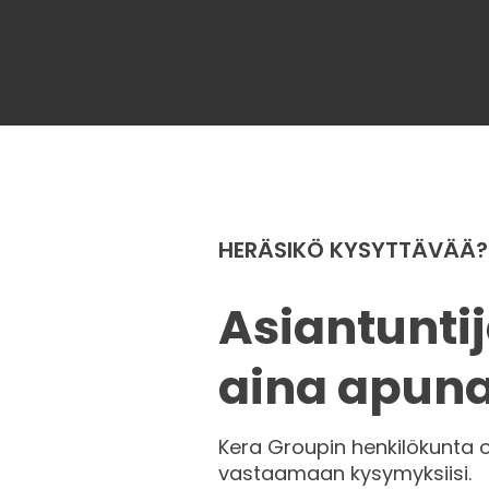
HERÄSIKÖ KYSYTTÄVÄÄ?
Asiantunti
aina apuna
Kera Groupin henkilökunta 
vastaamaan kysymyksiisi.