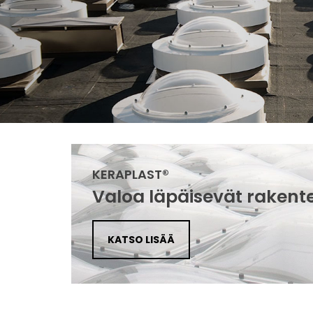
KERAPLAST®
Valoa läpäisevät rakent
KATSO LISÄÄ