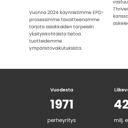
vastuu
Thrive
Vuonna 2024 käynnistimme EPD-
kanssa
prosessimme tavoitteenamme
askele
tarjota asiakkaiden tarpeisiin
yksityiskohtaista tietoa
tuotteidemme
ympäristövaikutuksista.
Vuodesta
Liikev
1971
42
perheyritys
milj.